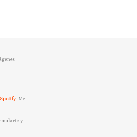
mágenes
Spotify
. Me
ormulario y